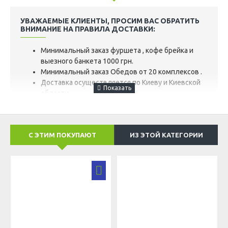
УВАЖАЕМЫЕ КЛИЕНТЫ, ПРОСИМ ВАС ОБРАТИТЬ
ВНИМАНИЕ НА ПРАВИЛА ДОСТАВКИ:
Минимальный заказ фуршета , кофе брейка и
выезного банкета 1000 грн.
Минимальный заказ Обедов от 20 комплексов .
Доставка осуществляется по Киеву и Киевской
области.
Цена доставки по г. Киев при заказе меньше
1500 гр – от 150 грн.
При заказе от 1500 грн доставка по Киеву
С ЭТИМ ПОКУПАЮТ
ИЗ ЭТОЙ КАТЕГОРИИ
бесплатна.
Цена доставки по Киевской области, зависит от
расстояния и оговаривается дополнительно с
менеджером.
ДОСТУПЕН ОДИН ИЗ ДВУХ ВАРИАНТОВ ЗАКАЗА:
После получения заявки мы позвоним Вам
для уточнения деталей.