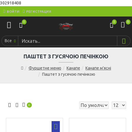
302918408
ВОЙТИ
РЕГИСТРАЦИЯ
0
0
0
Все
ПАШТЕТ З ГУСЯЧОЮ ПЕЧІНКОЮ
Фуршетне меню
Канапе
Канапе м'ясні
Паштет з гусячою печінкою
0