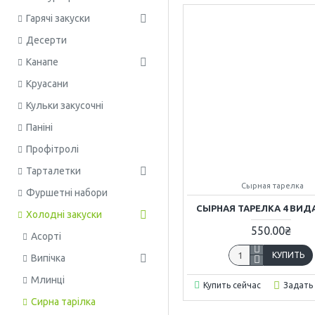
Гарячі закуски
Десерти
Канапе
Круасани
Кульки закусочні
Паніні
Профітролі
Тарталетки
Сырная тарелка
Фуршетні набори
СЫРНАЯ ТАРЕЛКА 4 ВИД
Холодні закуски
550.00₴
Асорті
КУПИТЬ
Випічка
Млинці
Купить сейчас
Задать
Сирна тарілка