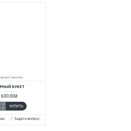
ырная тарелка
РНЫЙ БУКЕТ
600.00₴
КУПИТЬ
час
Задать вопрос