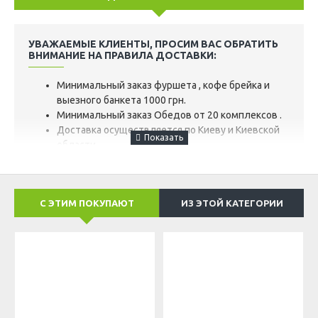
УВАЖАЕМЫЕ КЛИЕНТЫ, ПРОСИМ ВАС ОБРАТИТЬ
ВНИМАНИЕ НА ПРАВИЛА ДОСТАВКИ:
Минимальный заказ фуршета , кофе брейка и
выезного банкета 1000 грн.
Минимальный заказ Обедов от 20 комплексов .
Доставка осуществляется по Киеву и Киевской
области.
Цена доставки по г. Киев при заказе меньше
1500 гр – от 150 грн.
При заказе от 1500 грн доставка по Киеву
С ЭТИМ ПОКУПАЮТ
ИЗ ЭТОЙ КАТЕГОРИИ
бесплатна.
Цена доставки по Киевской области, зависит от
расстояния и оговаривается дополнительно с
менеджером.
ДОСТУПЕН ОДИН ИЗ ДВУХ ВАРИАНТОВ ЗАКАЗА:
После получения заявки мы позвоним Вам
для уточнения деталей.