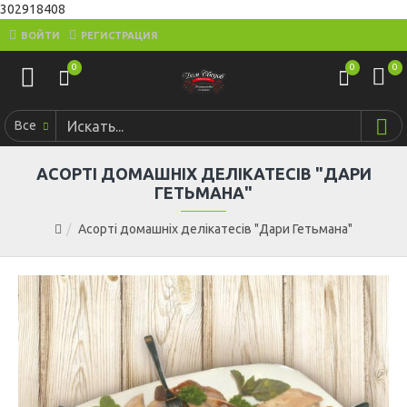
302918408
ВОЙТИ
РЕГИСТРАЦИЯ
0
0
0
Все
АСОРТІ ДОМАШНІХ ДЕЛІКАТЕСІВ "ДАРИ
ГЕТЬМАНА"
Асорті домашніх делікатесів "Дари Гетьмана"