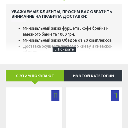
УВАЖАЕМЫЕ КЛИЕНТЫ, ПРОСИМ ВАС ОБРАТИТЬ
ВНИМАНИЕ НА ПРАВИЛА ДОСТАВКИ:
Минимальный заказ фуршета , кофе брейка и
выезного банкета 1000 грн.
Минимальный заказ Обедов от 20 комплексов .
Доставка осуществляется по Киеву и Киевской
области.
Цена доставки по г. Киев при заказе меньше
1500 гр – от 150 грн.
При заказе от 1500 грн доставка по Киеву
С ЭТИМ ПОКУПАЮТ
ИЗ ЭТОЙ КАТЕГОРИИ
бесплатна.
Цена доставки по Киевской области, зависит от
расстояния и оговаривается дополнительно с
менеджером.
ДОСТУПЕН ОДИН ИЗ ДВУХ ВАРИАНТОВ ЗАКАЗА:
После получения заявки мы позвоним Вам
для уточнения деталей.